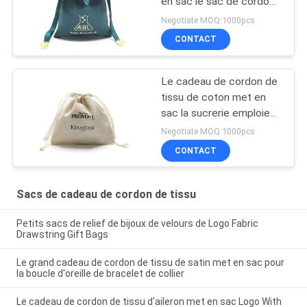
en sac le sac de cordon
en soie de 100%
Negotiate MOQ:1000pcs
CONTACT
Le cadeau de cordon de
tissu de coton met en
sac la sucrerie emploient
déjouer emboutissant la
Negotiate MOQ:1000pcs
surface
CONTACT
Sacs de cadeau de cordon de tissu
Petits sacs de relief de bijoux de velours de Logo Fabric
Drawstring Gift Bags
Le grand cadeau de cordon de tissu de satin met en sac pour
la boucle d'oreille de bracelet de collier
Le cadeau de cordon de tissu d'aileron met en sac Logo With