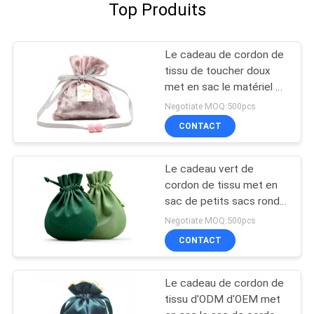
Top Produits
Le cadeau de cordon de
tissu de toucher doux
met en sac le matériel de
haute qualité de velours
Negotiate MOQ:500pcs
avec l'étiquette de
CONTACT
salutation
Le cadeau vert de
cordon de tissu met en
sac de petits sacs ronds
de bijoux de velours
Negotiate MOQ:500pcs
CONTACT
Le cadeau de cordon de
tissu d'ODM d'OEM met