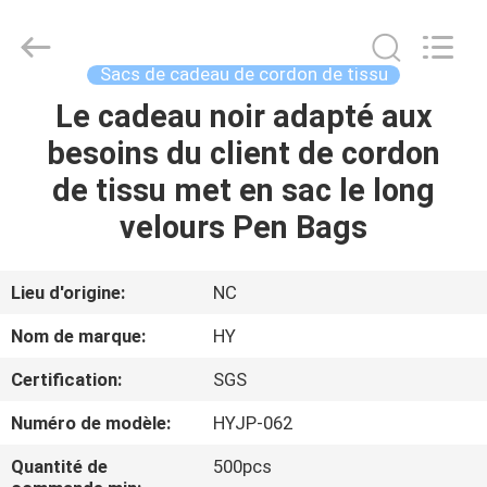
de
cordon
déjouant
emboutissant
la
Sacs de cadeau de cordon de tissu
surface
Fournisseur.
Copyright
Le cadeau noir adapté aux
À
©
2021
besoins du client de cordon
LA
-
2024
giftpackingboxes.com.
de tissu met en sac le long
MAISON
All
Rights
Reserved.
velours Pen Bags
Developed
by
PRODUITS
ECER
Lieu d'origine:
NC
À
Nom de marque:
HY
PROPOS
Certification:
SGS
DE
Numéro de modèle:
HYJP-062
NOUS
Quantité de
500pcs