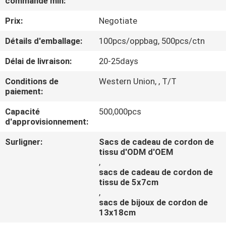
commande min:
VISITE
Prix:
Negotiate
DE
L'USINE
Détails d'emballage:
100pcs/oppbag, 500pcs/ctn
Délai de livraison:
20-25days
CONTRÔLE
Conditions de
Western Union, , T/T
DE
paiement:
LA
Capacité
500,000pcs
d'approvisionnement:
QUALITÉ
Surligner:
Sacs de cadeau de cordon de
tissu d'ODM d'OEM
NOUS
,
sacs de cadeau de cordon de
CONTACTER
tissu de 5x7cm
,
sacs de bijoux de cordon de
DEMANDEZ
13x18cm