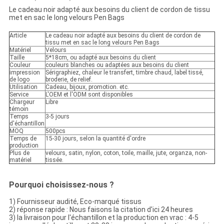
Le cadeau noir adapté aux besoins du client de cordon de tissu
met en sac le long velours Pen Bags
Article
Le cadeau noir adapté aux besoins du client de cordon de
tissu met en sac le long velours Pen Bags
Matériel
Velours
Taille
5*18cm, ou adapté aux besoins du client
Couleur
couleurs blanches ou adaptées aux besoins du client
impression
Sérigraphiez, chaleur le transfert, timbre chaud, label tissé,
de logo
broderie, de relief.
Utilisation
Cadeau, bijoux, promotion. etc.
Service
L'OEM et l'ODM sont disponibles
Chargeur
Libre
témoin
Temps
3-5 jours
d'échantillon
MOQ
500pcs
Temps de
15-30 jours, selon la quantité d'ordre
production
Plus de
velours, satin, nylon, coton, toile, maille, jute, organza, non-
matériel
tissée.
Pourquoi choisissez-nous ?
1) Fournisseur audité, Eco-marqué tissus
2) réponse rapide : Nous faisons la citation d'ici 24 heures
3) la livraison pour l'échantillon et la production en vrac : 4-5