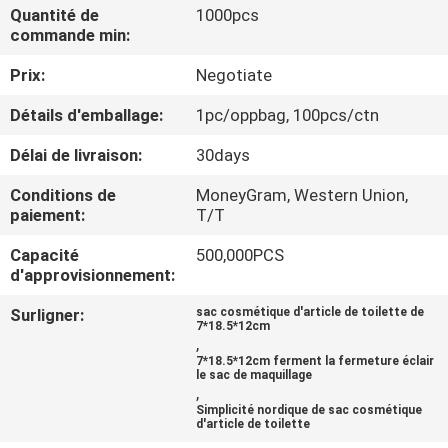
VISITE
Quantité de
1000pcs
commande min:
DE
Prix:
Negotiate
L'USINE
Détails d'emballage:
1pc/oppbag, 100pcs/ctn
CONTRÔLE
Délai de livraison:
30days
DE
Conditions de
MoneyGram, Western Union,
LA
paiement:
T/T
QUALITÉ
Capacité
500,000PCS
d'approvisionnement:
NOUS
Surligner:
sac cosmétique d'article de toilette de
7*18.5*12cm
,
CONTACTER
7*18.5*12cm ferment la fermeture éclair
le sac de maquillage
,
NOUVELLES
Simplicité nordique de sac cosmétique
d'article de toilette