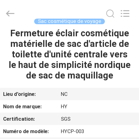
sac
cosmétique
d'article
de
toilette
Sac cosmétique de voyage
Supplier.
Copyright
©
Fermeture éclair cosmétique
À
2021
-
matérielle de sac d'article de
LA
2025
Dongguan
Pei
toilette d'unité centrale vers
MAISON
Dew
Paper
Art&Crafts
le haut de simplicité nordique
Co.,
Ltd..
PRODUITS
de sac de maquillage
All
Rights
Reserved.
Developed
by
À
ECER
Lieu d'origine:
NC
PROPOS
Nom de marque:
HY
DE
Certification:
SGS
NOUS
Numéro de modèle:
HYCP-003