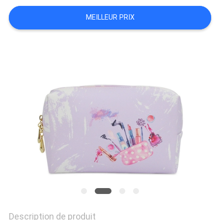
DEMANDEZ
MEILLEUR PRIX
UN
DEVIS
PLAN
DU
SITE
POLITIQUE
DE
CONFIDENTIALITÉ
Description de produit