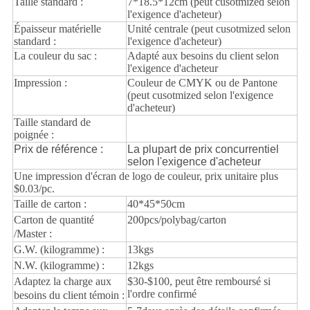
Taille standard :
7*18.5*12cm (peut cusotmized selon
l'exigence d'acheteur)
Épaisseur matérielle
Unité centrale (peut cusotmized selon
standard :
l'exigence d'acheteur)
La couleur du sac :
Adapté aux besoins du client selon
l'exigence d'acheteur
Impression :
Couleur de CMYK ou de Pantone
(peut
cusotmized selon l'exigence
d'acheteur)
Taille standard de
poignée :
Prix de référence :
La plupart de prix concurrentiel
selon l'exigence d'acheteur
Une impression d'écran de logo de couleur, prix unitaire plus
$0.03/pc.
Taille de carton :
40*45*50cm
Carton de quantité
200pcs/polybag/carton
/Master :
G.W.
(kilogramme) :
13kgs
N.W.
(kilogramme) :
12kgs
Adaptez la charge aux
$30-$100, peut être remboursé si
l'ordre confirmé
besoins du client témoin :