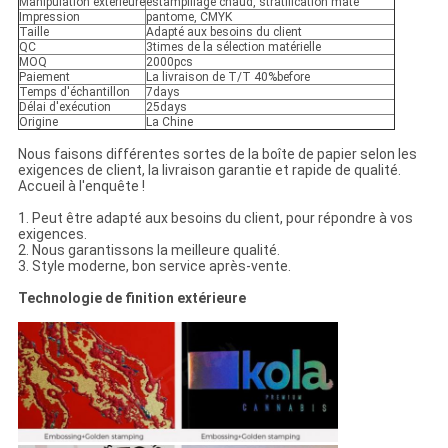
Manipulation extérieure
estampillage chaud, stratification mate
Impression
pantome, CMYK
Taille
Adapté aux besoins du client
QC
3times de la sélection matérielle
MOQ
2000pcs
Paiement
La livraison de T/T 40%before
Temps d'échantillon
7days
Délai d'exécution
25days
Origine
La Chine
Nous faisons différentes sortes de la boîte de papier selon les
exigences de client, la livraison garantie et rapide de qualité.
Accueil à l'enquête !
1. Peut être adapté aux besoins du client, pour répondre à vos
exigences.
2. Nous garantissons la meilleure qualité.
3. Style moderne, bon service après-vente.
Technologie de finition extérieure