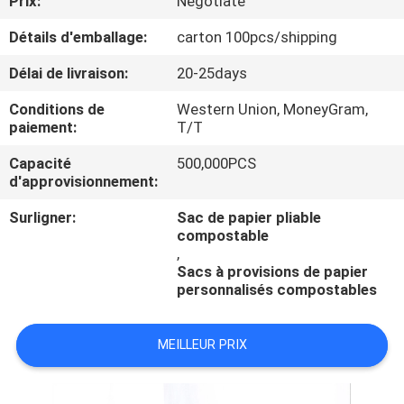
Prix:
Negotiate
VISITE
Détails d'emballage:
carton 100pcs/shipping
DE
L'USINE
Délai de livraison:
20-25days
Conditions de
Western Union, MoneyGram,
paiement:
T/T
CONTRÔLE
DE
Capacité
500,000PCS
d'approvisionnement:
LA
Surligner:
Sac de papier pliable
QUALITÉ
compostable
,
Sacs à provisions de papier
NOUS
personnalisés compostables
CONTACTER
MEILLEUR PRIX
DEMANDEZ