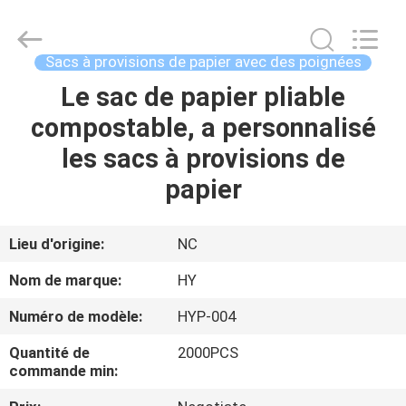
fait
main
CMYK
Fournisseur.
Copyright
Sacs à provisions de papier avec des poignées
©
2021
-
Le sac de papier pliable
À
2024
giftpackingboxes.com.
compostable, a personnalisé
LA
All
Rights
Reserved.
les sacs à provisions de
MAISON
Developed
by
ECER
papier
PRODUITS
Lieu d'origine:
NC
À
Nom de marque:
HY
PROPOS
Numéro de modèle:
HYP-004
DE
Quantité de
2000PCS
NOUS
commande min: