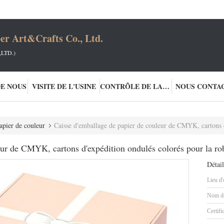
er Art&Crafts Co., Ltd.
LTD.)
DE NOUS
VISITE DE L'USINE
CONTRÔLE DE LA QUALITÉ
NOUS CONTA
apier de couleur
Caisse d'emballage de papier de couleur de CMYK, cartons d'expé
eur de CMYK, cartons d'expédition ondulés colorés pour la ro
Détail
Lieu d'
Nom de
Certifi