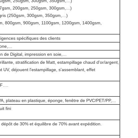
(210gsm, 250gsm, 300gsm, 350gsm,…)
57gsm, 200gsm, 250gsm, 300gsm,…)
s gris (250gsm, 300gsm, 350gsm,…)
gsm, 800gsm, 900gsm, 1100gsm, 1200gsm, 1400gsm,
exigences spécifiques des clients
tone,…
on de Digital, impression en soie,…
brillante, stratification de Matt, estampillage chaud d'or/argent,
t UV, déjouent l'estampillage, s'assemblant, effet
IF….
A, plateau en plastique, éponge, fenêtre de PVC/PET/PP,…
it fini
 dépôt de 30% et équilibre de 70% avant expédition.