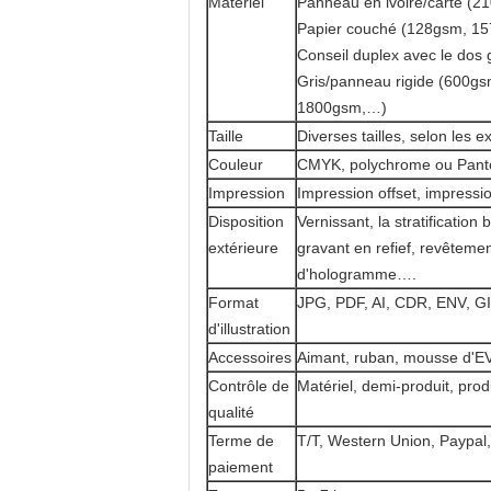
Matériel
Panneau en ivoire/carte 
Papier couché (128gsm, 1
Conseil duplex avec le do
Gris/panneau rigide (600
1800gsm,…)
Taille
Diverses tailles, selon les 
Couleur
CMYK, polychrome ou Pan
Impression
Impression offset, impressi
Disposition
Vernissant, la stratification 
extérieure
gravant en refief, revêtemen
d'hologramme….
Format
JPG, PDF, AI, CDR, ENV, G
d'illustration
Accessoires
Aimant, ruban, mousse d'EV
Contrôle de
Matériel, demi-produit, produ
qualité
Terme de
T/T, Western Union, Paypal,
paiement