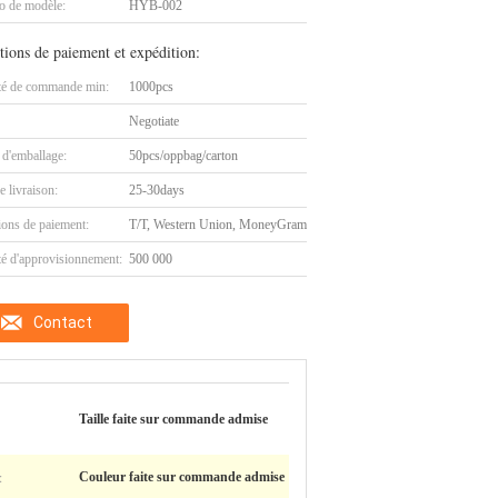
 de modèle:
HYB-002
tions de paiement et expédition:
té de commande min:
1000pcs
Negotiate
 d'emballage:
50pcs/oppbag/carton
e livraison:
25-30days
ions de paiement:
T/T, Western Union, MoneyGram
té d'approvisionnement:
500 000
Contact
Taille faite sur commande admise
:
Couleur faite sur commande admise