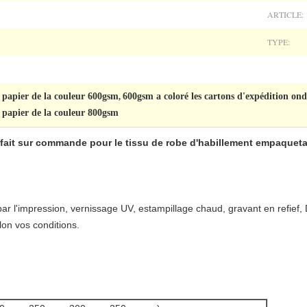
ARTICLE:
TYPE:
e papier de la couleur 600gsm
600gsm a coloré les cartons d'expédition ond
,
e papier de la couleur 800gsm
ait sur commande pour le tissu de robe d'habillement empaqueta
par l'impression, vernissage UV, estampillage chaud, gravant en refief,
lon vos conditions.