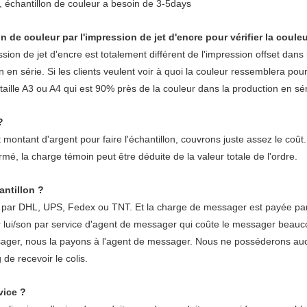
, échantillon de couleur a besoin de 3-5days
 de couleur par l'impression de jet d'encre pour vérifier la coule
ion de jet d'encre est totalement différent de l'impression offset dans 
n en série. Si les clients veulent voir à quoi la couleur ressemblera po
 taille A3 ou A4 qui est 90% près de la couleur dans la production en sér
?
montant d'argent pour faire l'échantillon, couvrons juste assez le co
irmé, la charge témoin peut être déduite de la valeur totale de l'ordre.
ntillon ?
ar DHL, UPS, Fedex ou TNT. Et la charge de messager est payée par le cl
 lui/son par service d'agent de messager qui coûte le messager beauco
ssager, nous la payons à l'agent de messager. Nous ne posséderons au
de recevoir le colis.
vice ?