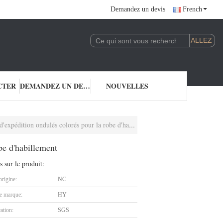
Demandez un devis
French
CTER
DEMANDEZ UN DEVIS
NOUVELLES
dition ondulés colorés pour la robe d'habillement
be d'habillement
s sur le produit:
origine:
NC
 marque:
HY
cation:
SGS