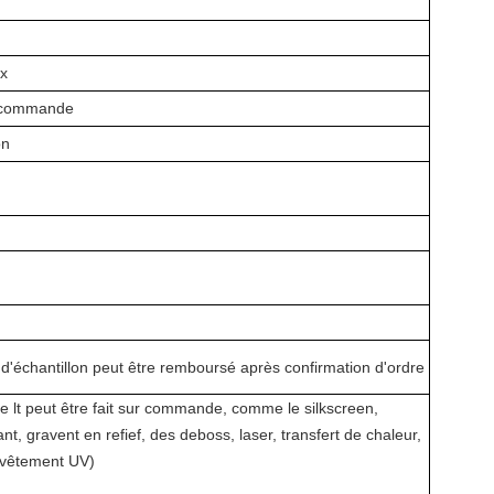
ux
r commande
on
d'échantillon peut être remboursé après confirmation d'ordre
le lt peut être fait sur commande, comme le silkscreen,
, gravent en refief, des deboss, laser, transfert de chaleur,
evêtement UV)