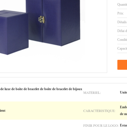
Quanti
Prix:
Détails
Délai d
Condit
Capaci
de luxe de boîte de bracelet de boîte de bracelet de bijoux
MATÉRIEL:
Unit
Emba
CARACTÉRISTIQUE:
ient
de m
FINIR POUR LE LOGO:
Esta