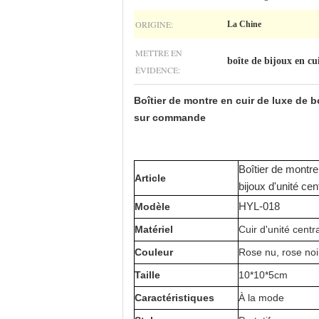
ORIGINE:
La Chine
METTRE EN
boîte de bijoux en cu
ÉVIDENCE:
Boîtier de montre en cuir de luxe de b
sur commande
Boîtier de montre
Article
bijoux d'unité ce
Modèle
HYL-018
Matériel
Cuir d'unité centr
Couleur
Rose nu, rose noi
Taille
10*10*5cm
Caractéristiques
À la mode