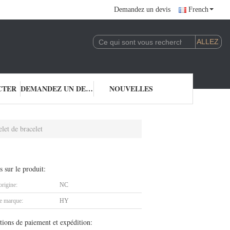
Demandez un devis
French
CTER
DEMANDEZ UN DEVIS
NOUVELLES
let de bracelet
s sur le produit:
origine:
NC
 marque:
HY
tions de paiement et expédition: