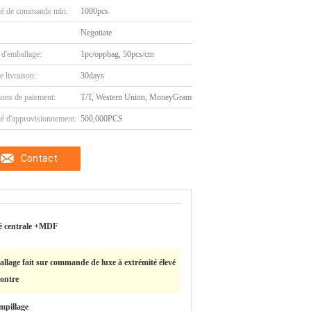
té de commande min:
1000pcs
Negotiate
 d'emballage:
1pc/oppbag, 50pcs/ctn
e livraison:
30days
ions de paiement:
T/T, Western Union, MoneyGram
té d'approvisionnement:
500,000PCS
Contact
é centrale +MDF
llage fait sur commande de luxe à extrémité élevé
ontre
mpillage