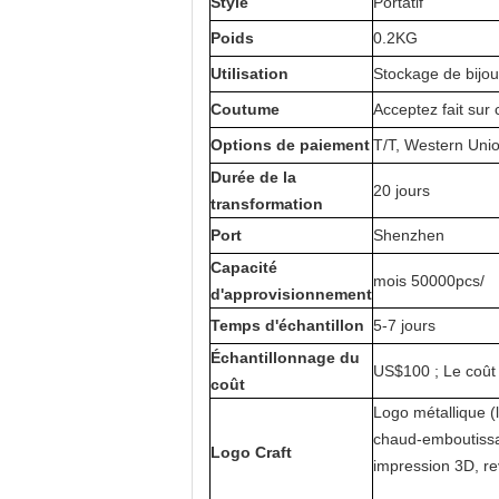
Style
Portatif
Poids
0.2KG
Utilisation
Stockage de bijo
Coutume
Acceptez fait su
Options de paiement
T/T
, Western Uni
Durée de la
20 jours
transformation
Port
Shenzhen
Capacité
mois 50000pcs/
d'approvisionnement
Temps d'échantillon
5-7 jours
Échantillonnage du
US$100 ; Le coût 
coût
Logo métallique (
chaud-emboutissant
Logo Craft
impression 3D, r