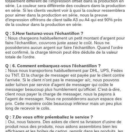
totalement différent de l'impression offset dans la production en
série. La couleur sera différente des couleurs dans la production
en série. Si les clients veulent voir à quoi la couleur ressemblera
pour aimer dans la production en série, nous la preuve
d'impression offrirons de client taille A3 ou A4 qui est 90% près
de la couleur dans la production en série.
Q : 5.How facturez-vous l'échantillon ?
:
Nous chargeons habituellement un petit montant d'argent pour
faire l'échantillon, couvrons juste assez le coût. Nous ne
posséderons aucun argent sur faire l'échantillon. Quand l'ordre
est confirmé, la charge témoin peut être déduite de la valeur
totale de l'ordre.
Q : 6. Comment embarquez-vous l'échantillon ?
:
Nous nous transportons habituellement par DHL, UPS, Fedex
ou TNT. Et la charge de messager est payée par le client contre
l'arrivée. Si le client n'ont pas le messager a/c, nous pouvons
aider lui/son par service d'agent de messager qui coûte le
messager beaucoup plus humblement qu'officiel. C'est-à-dire,
client nous payer la charge de messager, nous la payons à
l'agent de messager. Nous ne posséderons aucun espace des
prix. Cette manière coûte beaucoup inférieur mais un peu plus
long de recevoir le colis.
Q : 7.Do vous offrir préemballez le service ?
:
Oui, nous faisons. Des askes de client sa livraison d'usine de
produit nous des produits, nous aidons assemblons bien les
affichages et les boîtes de carton, remplir dans les produits, les