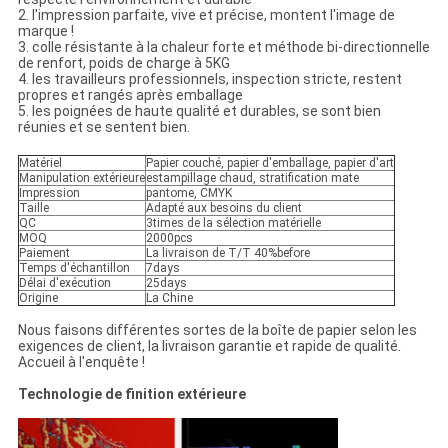
2. l'impression parfaite, vive et précise, montent l'image de
marque !
3. colle résistante à la chaleur forte et méthode bi-directionnelle
de renfort, poids de charge à 5KG
4. les travailleurs professionnels, inspection stricte, restent
propres et rangés après emballage
5. les poignées de haute qualité et durables, se sont bien
réunies et se sentent bien.
Matériel
Papier couché, papier d'emballage, papier d'art
Manipulation extérieure
estampillage chaud, stratification mate
Impression
pantome, CMYK
Taille
Adapté aux besoins du client
QC
3times de la sélection matérielle
MOQ
2000pcs
Paiement
La livraison de T/T 40%before
Temps d'échantillon
7days
Délai d'exécution
25days
Origine
La Chine
Nous faisons différentes sortes de la boîte de papier selon les
exigences de client, la livraison garantie et rapide de qualité.
Accueil à l'enquête !
Technologie de finition extérieure