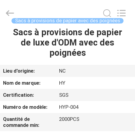
fait
main
de
CMYK
Fournisseur.
Sacs à provisions de papier avec des poignées
Copyright
©
2021
Sacs à provisions de papier
À
-
2025
de luxe d'ODM avec des
LA
Dongguan
Pei
Dew
poignées
MAISON
Paper
Art&Crafts
Co.,
Ltd..
All
PRODUITS
Lieu d'origine:
NC
Rights
Reserved.
Developed
Nom de marque:
HY
by
ECER
À
Certification:
SGS
PROPOS
Numéro de modèle:
HYP-004
DE
Quantité de
2000PCS
NOUS
commande min: