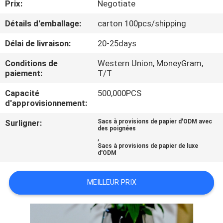
Prix:
Negotiate
VISITE
DE
Détails d'emballage:
carton 100pcs/shipping
L'USINE
Délai de livraison:
20-25days
Conditions de
Western Union, MoneyGram,
CONTRÔLE
paiement:
T/T
DE
Capacité
500,000PCS
d'approvisionnement:
LA
QUALITÉ
Surligner:
Sacs à provisions de papier d'ODM avec
des poignées
,
Sacs à provisions de papier de luxe
d'ODM
NOUS
CONTACTER
MEILLEUR PRIX
NOUVELLES