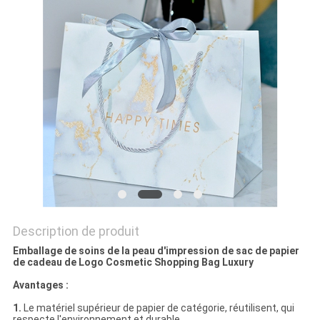
DEMANDEZ
UN
DEVIS
PLAN
DU
SITE
POLITIQUE
DE
Description de produit
Emballage de soins de la peau d'impression de sac de papier
CONFIDENTIALITÉ
de cadeau de Logo Cosmetic Shopping Bag Luxury
Avantages :
1.
Le matériel supérieur de papier de catégorie, réutilisent, qui
respecte l'environnement et durable