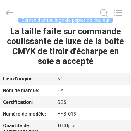
cosmétique
du
carton
157gsm
Fournisseur.
Caisse d'emballage de papier de couleur
Copyright
©
2021
La taille faite sur commande
À
-
2025
coulissante de luxe de la boîte
LA
Dongguan
Pei
Dew
CMYK de tiroir d'écharpe en
MAISON
Paper
Art&Crafts
Co.,
soie a accepté
Ltd..
All
PRODUITS
Rights
Reserved.
Developed
Lieu d'origine:
NC
by
ECER
À
Nom de marque:
HY
PROPOS
Certification:
SGS
DE
Numéro de modèle:
HYB-013
NOUS
Quantité de
1000pcs