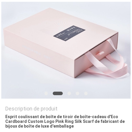
DEMANDEZ
UN
DEVIS
PLAN
DU
SITE
POLITIQUE
DE
CONFIDENTIALITÉ
Description de produit
Esprit coulissant de boîte de tiroir de boîte-cadeau d'Eco
Cardboard Custom Logo Pink Ring Silk Scarf de fabricant de
bijoux de boîte de luxe d'emballage