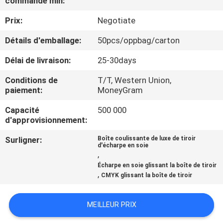
commande min:
VISITE
Prix:
Negotiate
DE
L'USINE
Détails d'emballage:
50pcs/oppbag/carton
Délai de livraison:
25-30days
CONTRÔLE
Conditions de
T/T, Western Union,
DE
paiement:
MoneyGram
LA
Capacité
500 000
d'approvisionnement:
QUALITÉ
Surligner:
Boîte coulissante de luxe de tiroir
d'écharpe en soie
,
NOUS
Écharpe en soie glissant la boîte de tiroir
CONTACTER
,
CMYK glissant la boîte de tiroir
NOUVELLES
MEILLEUR PRIX