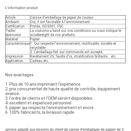
L'information produit
Article
Caisse d'emballage de papier de couleur
Ambiant
Oui, il est favorable à l'environnement
Certification
Portée, ISO9001, FSC
Taille/
La coutume a basé sur vos conditions ou nous indique le
épaisseur
size&weight de vos produits
Matériel
Papier
Caractéristique
1. Qui respecte l'environnement, réutilisable, durable et
recyclable
2. L'emballage fait sur commande est accepté.
Impression
Revêtement UV, feuille d'or, stratification brillante… etc.
Application
Cadeau etc.
Nos avantages :
1. Plus de 10 ans imprimant l'expérience.
2. prix concurrentiel de haute qualité de contrôle, équipement
avancé.
3. l'ordre de clients et l'OEM seront disponibles.
4. excellent et expienced personnel.
5. papier qui respecte l'environnement et encre.
6. 100% fabricants, la livraison rapide.
service adapté aux besoins du client de caisse d'emballage de papier de 3