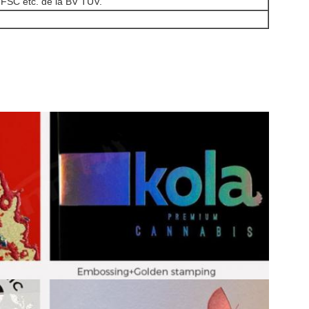
FSC etc. de la BV TUV.