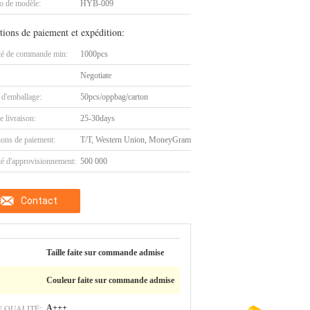
 de modèle:
HYB-009
tions de paiement et expédition:
té de commande min:
1000pcs
Negotiate
 d'emballage:
50pcs/oppbag/carton
e livraison:
25-30days
ions de paiement:
T/T, Western Union, MoneyGram
té d'approvisionnement:
500 000
Contact
Taille faite sur commande admise
Couleur faite sur commande admise
 QUALITÉ:
A+++