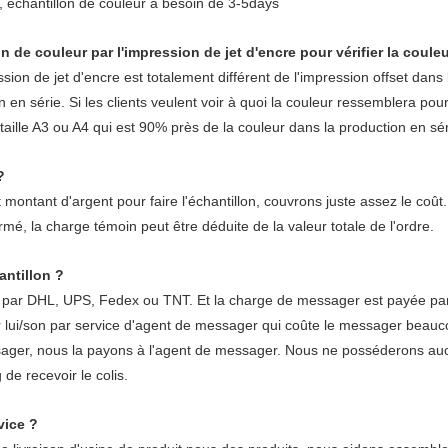
, échantillon de couleur a besoin de 3-5days
 de couleur par l'impression de jet d'encre pour vérifier la coule
ion de jet d'encre est totalement différent de l'impression offset dans 
n en série. Si les clients veulent voir à quoi la couleur ressemblera po
 taille A3 ou A4 qui est 90% près de la couleur dans la production en sér
?
montant d'argent pour faire l'échantillon, couvrons juste assez le co
irmé, la charge témoin peut être déduite de la valeur totale de l'ordre.
ntillon ?
ar DHL, UPS, Fedex ou TNT. Et la charge de messager est payée par le cl
 lui/son par service d'agent de messager qui coûte le messager beauco
ssager, nous la payons à l'agent de messager. Nous ne posséderons au
de recevoir le colis.
vice ?