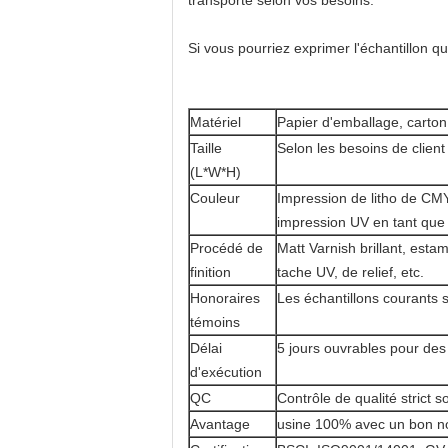
transporté selon vos besoins.
Si vous pourriez exprimer l'échantillon que
Matériel
Papier d'emballage, carton,
Taille
Selon les besoins de client
(L*W*H)
Couleur
Impression de litho de CMY
impression UV en tant qu
Procédé de
Matt Varnish brillant, esta
finition
tache UV, de relief, etc.
Honoraires
Les échantillons courants s
témoins
Délai
5 jours ouvrables pour des 
d'exécution
QC
Contrôle de qualité strict 
Avantage
usine 100% avec un bon n