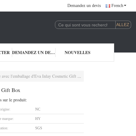
Demandez un devis
French
CTER
DEMANDEZ UN DEVIS
NOUVELLES
 avec l'emballage d'Eva Inlay Cosmetic Gift Box
c Gift Box
s sur le produit:
origine:
NC
 marque:
HY
cation:
SGS